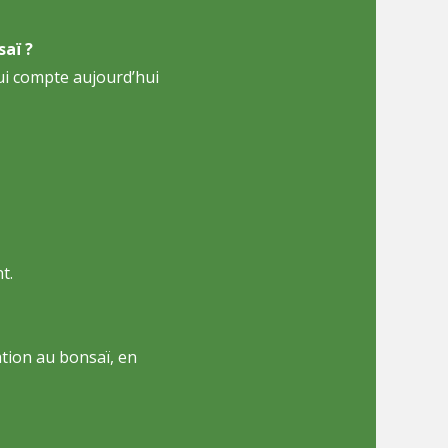
saï ?
ui compte aujourd’hui
t.
ation au bonsaï, en