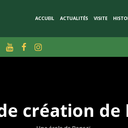
ACCUEIL
ACTUALITÉS
VISITE
HISTO




de création de