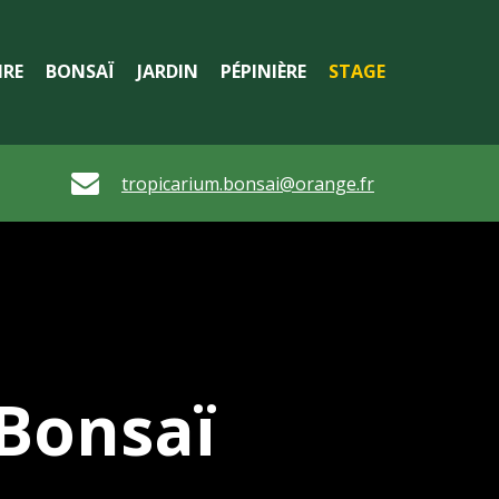
IRE
BONSAÏ
JARDIN
PÉPINIÈRE
STAGE

tropicarium.bonsai@orange.fr
 Bonsaï