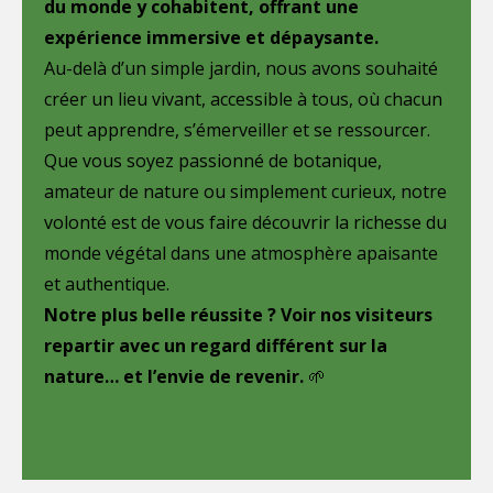
du monde y cohabitent, offrant une
expérience immersive et dépaysante.
Au-delà d’un simple jardin, nous avons souhaité
créer un lieu vivant, accessible à tous, où chacun
peut apprendre, s’émerveiller et se ressourcer.
Que vous soyez passionné de botanique,
amateur de nature ou simplement curieux, notre
volonté est de vous faire découvrir la richesse du
monde végétal dans une atmosphère apaisante
et authentique.
Notre plus belle réussite ? Voir nos visiteurs
repartir avec un regard différent sur la
nature… et l’envie de revenir.
🌱