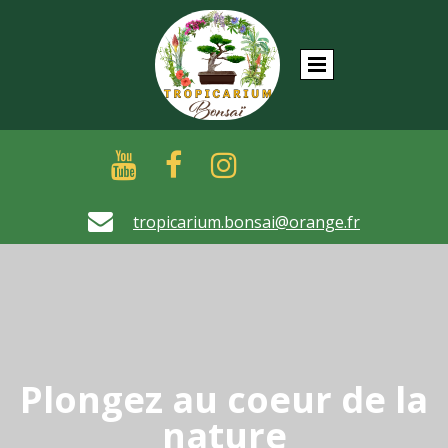





tropicarium.bonsai@orange.fr
Plongez au coeur de la
nature